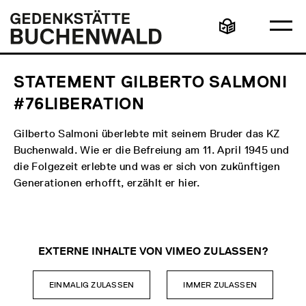
Direkt
Hauptmenü
Logo
zum
Gedenkstätte
Ha
Inhalt
Buchenwald
Leichte
öff
Sprache
STATEMENT GILBERTO SALMONI
#76LIBERATION
Gilberto Salmoni überlebte mit seinem Bruder das KZ
Buchenwald. Wie er die Befreiung am 11. April 1945 und
die Folgezeit erlebte und was er sich von zukünftigen
Generationen erhofft, erzählt er hier.
EXTERNE INHALTE VON VIMEO ZULASSEN?
EINMALIG ZULASSEN
IMMER ZULASSEN