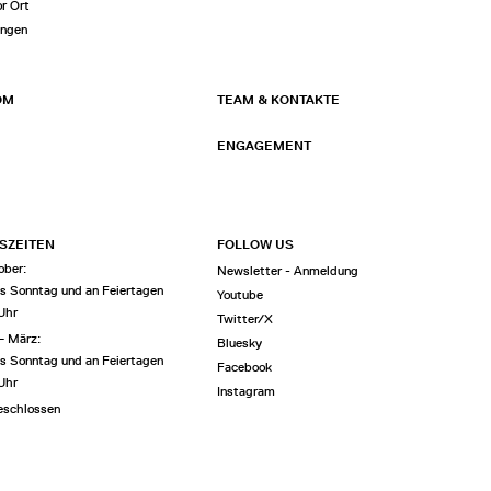
or Ort
ungen
OM
TEAM & KONTAKTE
ENGAGEMENT
SZEITEN
FOLLOW US
ober:
Newsletter - Anmeldung
is Sonntag und an Feiertagen
Youtube
 Uhr
Twitter/X
– März:
Bluesky
is Sonntag und an Feiertagen
Facebook
 Uhr
Instagram
eschlossen