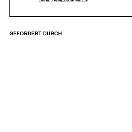
E-Mail:
presse@buchenwald.de
GEFÖRDERT DURCH