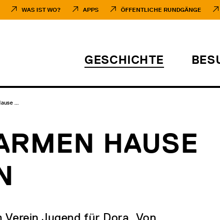
WAS IST WO?
APPS
ÖFFENTLICHE RUNDGÄNGE
GESCHICHTE
BES
use ...
ARMEN HAUSE
N
m Verein Jugend für Dora. Von