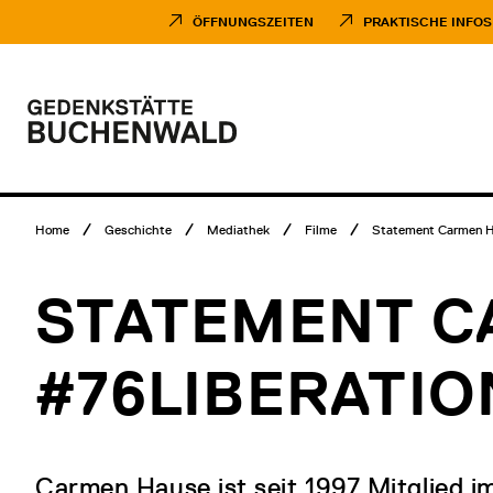
Direkt
Museumsbesuch
zum
Menü
ÖFFNUNGSZEITEN
PRAKTISCHE INFOS
Inhalt
Hauptmenü
Logo
Gedenkstätte
Buchenwald
Breadcrumb
Home
Geschichte
Mediathek
Filme
Statement Carmen Ha
Menü
STATEMENT C
#76LIBERATIO
Carmen Hause ist seit 1997 Mitglied i