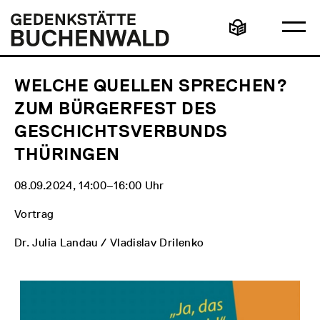
Direkt
Hauptmenü
Logo
zum
Gedenkstätte
Ha
Inhalt
Buchenwald
Leichte
öff
Sprache
WELCHE QUELLEN SPRECHEN?
ZUM BÜRGERFEST DES
GESCHICHTSVERBUNDS
THÜRINGEN
08.09.2024, 14:00‒16:00 Uhr
Vortrag
Dr. Julia Landau / Vladislav Drilenko